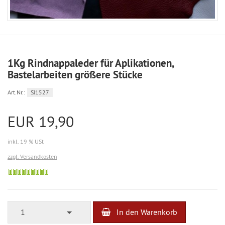
1Kg Rindnappaleder für Aplikationen,
Bastelarbeiten größere Stücke
Art.Nr.:
SJ1527
EUR 19,90
inkl. 19 % USt
zzgl. Versandkosten
Sofort
versandfähig,
ausreichende
Stückzahl
1
In den Warenkorb